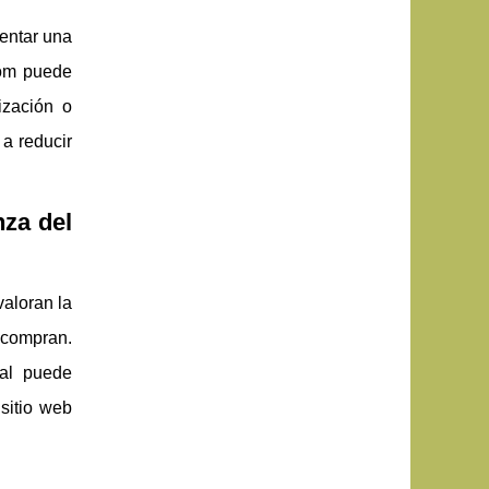
mentar una
com puede
lización o
 a reducir
nza del
aloran la
e compran.
nal puede
sitio web