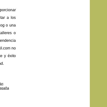
oporcionar
tar a los
log o una
alleres o
tendencia
til.com no
e y éxito
ad.
tán
España